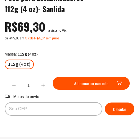
112g (4 oz)- Sanlida
R$69,30
à vista no Pix
ou R$77,00 em
3
x
de
R$25,67
sem juros
Ver mais detalhes
Massa:
112g (4oz)
112g (4oz)
Entregas para o CEP:
Alterar CEP
Meios de envio
Calcular
Não sei meu CEP