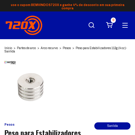
use o cupom BEMVINDOS720X e ganhe 4% de desconto em sua primeira
compra
0
Início
>
Partes de arco
>
Arco recurvo
>
Pesos
>
Peso para Estabilizadores 112g (4 oz)-
Sanlida
Pesos
Sanlida
Peso para Estabilizadores