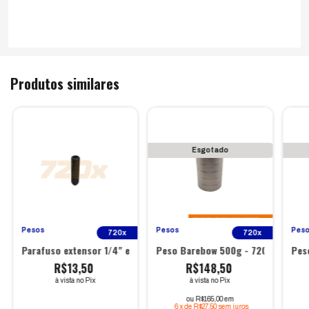
Produtos similares
Esgotado
Pesos
Pesos
Pes
720x
720x
x
Parafuso extensor 1/4" e 5/16" - 720x
Peso Barebow 500g - 720x
Pes
R$13,50
R$148,50
à vista no Pix
à vista no Pix
ou R$165,00 em
6
x
de
R$27,50
sem juros