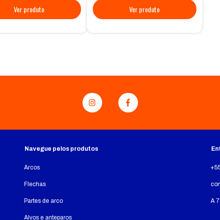
Navegue pelos produtos
En
Arcos
+5
Flechas
co
Partes de arco
A 7
Alvos e anteparos