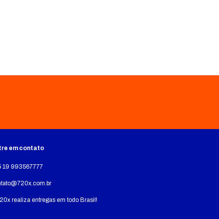
tre em contato
5 19 993567777
ntato@720x.com.br
20x realiza entregas em todo Brasil!