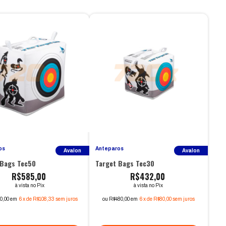
os
Anteparos
Avalon
Avalon
 Bags Tec50
Target Bags Tec30
R$585,00
R$432,00
à vista no Pix
à vista no Pix
0,00 em
6
x
de
R$108,33
sem juros
ou R$480,00 em
6
x
de
R$80,00
sem juros