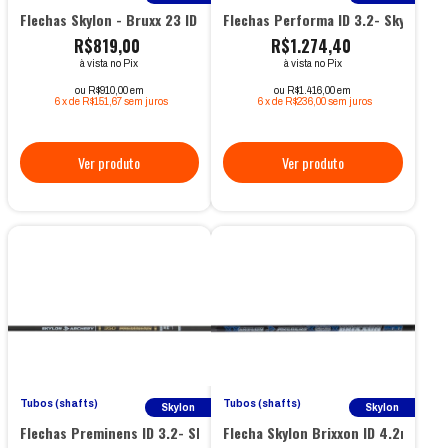
Flechas Skylon - Bruxx 23 ID 8.0
Flechas Performa ID 3.2- Skylon
R$819,00
R$1.274,40
à vista no Pix
à vista no Pix
ou R$910,00 em
ou R$1.416,00 em
6
x
de
R$151,67
sem juros
6
x
de
R$236,00
sem juros
Tubos (shafts)
Tubos (shafts)
Skylon
Skylon
Flechas Preminens ID 3.2- Skylon
Flecha Skylon Brixxon ID 4.2mm - 