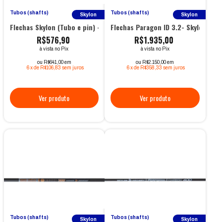
Tubos (shafts)
Tubos (shafts)
Skylon
Skylon
Flechas Skylon (Tubo e pin) - Radius ID 4.2
Flechas Paragon ID 3.2- Skylon
R$576,90
R$1.935,00
à vista no Pix
à vista no Pix
ou R$641,00 em
ou R$2.150,00 em
6
x
de
R$106,83
sem juros
6
x
de
R$358,33
sem juros
Tubos (shafts)
Tubos (shafts)
Skylon
Skylon