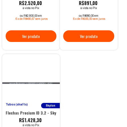
R$2.520,00
R$891,00
à vista no Pix
à vista no Pix
ou R$2.800,00 em
ou R$990,00 em
6
x
de
R$466,67
sem juros
6
x
de
R$165,00
sem juros
Tubos (shafts)
Skylon
Flechas Precium ID 3.2 - Skylon
R$1.428,30
à vista no Pix