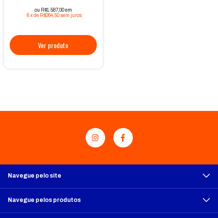
ou R$1.587,00 em
6
x
de
R$264,50
sem juros
Navegue pelo site
Navegue pelos produtos