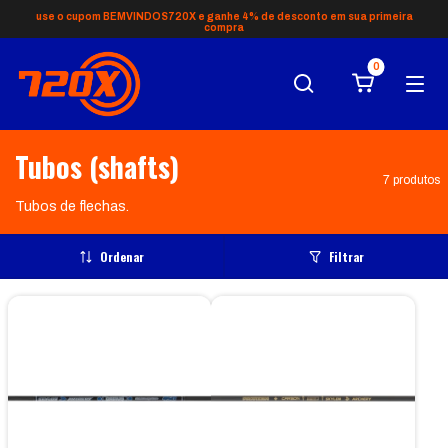
use o cupom BEMVINDOS720X e ganhe 4% de desconto em sua primeira
compra
0
Tubos (shafts)
7 produtos
Tubos de flechas.
Ordenar
Filtrar