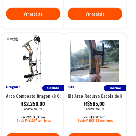
Dragon 8
Kits
Sanlida
Jandao
Arco Composto Dragon x8 Camuflado - Sanlida
Kit Arco Recurvo Escola de Madeira 
R$2.250,00
R$585,00
à vista no Pix
à vista no Pix
ou R$2.500,00 em
ou R$650,00 em
6
x
de
R$416,67
sem juros
6
x
de
R$108,33
sem juros