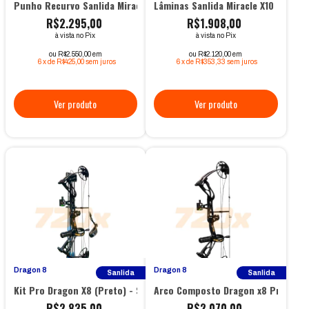
Punho Recurvo Sanlida Miracle X10
Lâminas Sanlida Miracle X10
R$2.295,00
R$1.908,00
à vista no Pix
à vista no Pix
ou R$2.550,00 em
ou R$2.120,00 em
6
x
de
R$425,00
sem juros
6
x
de
R$353,33
sem juros
Dragon 8
Dragon 8
Sanlida
Sanlida
Kit Pro Dragon X8 (Preto) - Sanlida
Arco Composto Dragon x8 Preto - S
R$2.835,00
R$2.070,00