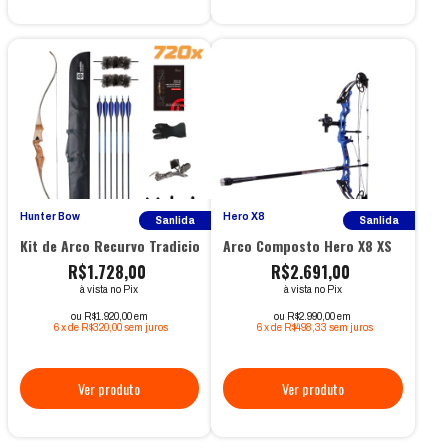
Hunter Bow
Hero X8
Sanlida
Sanlida
Kit de Arco Recurvo Tradicional de Madeira Royal X8 60"
Arco Composto Hero X8 XS
R$1.728,00
R$2.691,00
à vista no Pix
à vista no Pix
ou R$1.920,00 em
ou R$2.990,00 em
6
x
de
R$320,00
sem juros
6
x
de
R$498,33
sem juros