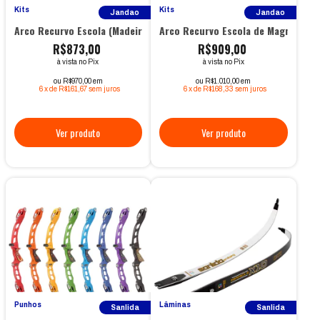
Kits
Kits
Jandao
Jandao
Arco Recurvo Escola (Madeira) - Jandao
Arco Recurvo Escola de Magnésio -
R$873,00
R$909,00
à vista no Pix
à vista no Pix
ou R$970,00 em
ou R$1.010,00 em
6
x
de
R$161,67
sem juros
6
x
de
R$168,33
sem juros
Punhos
Lâminas
Sanlida
Sanlida