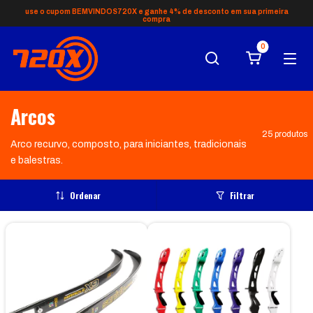
use o cupom BEMVINDOS720X e ganhe 4% de desconto em sua primeira
compra
0
Arcos
25 produtos
Arco recurvo, composto, para iniciantes, tradicionais
e balestras.
Ordenar
Filtrar