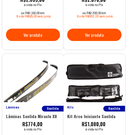
à vista no Pix
à vista no Pix
ou R$3.150,00 em
ou R$2.300,00 em
6
x
de
R$525,00
sem juros
6
x
de
R$383,33
sem juros
Lâminas
Kits
Sanlida
Sanlida
Lâminas Sanlida Miracle X8
Kit Arco Iniciante Sanlida
R$774,00
R$1.080,00
à vista no Pix
à vista no Pix