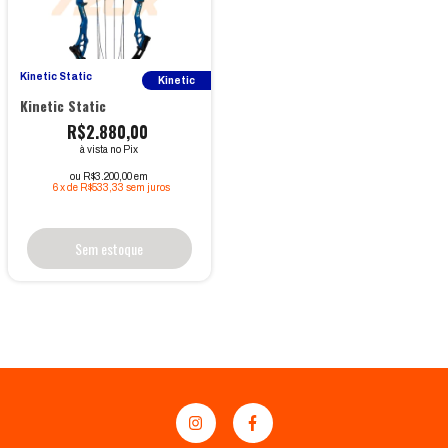
Kinetic Static
Kinetic
Kinetic Static
R$2.880,00
à vista no Pix
ou R$3.200,00 em
6
x
de
R$533,33
sem juros
Sem estoque