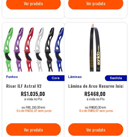
Punhos
Lâminas
Core
Sanlida
Riser ILF Astral V2
Lâmina de Arco Recurvo Iniciante
R$1.035,00
R$468,00
à vista no Pix
à vista no Pix
ou R$1.150,00 em
ou R$520,00 em
6
x
de
R$191,67
sem juros
6
x
de
R$86,67
sem juros