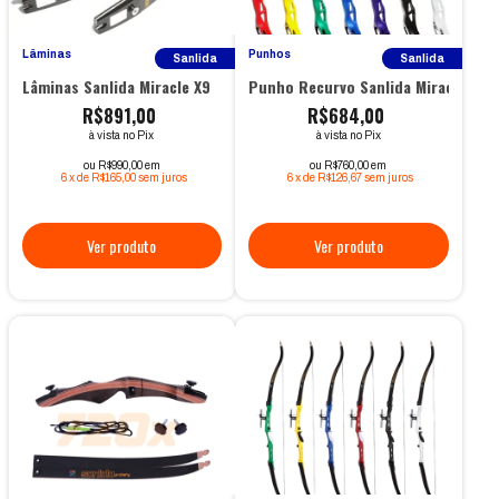
Lâminas
Punhos
Sanlida
Sanlida
Lâminas Sanlida Miracle X9
Punho Recurvo Sanlida Miracle X9
R$891,00
R$684,00
à vista no Pix
à vista no Pix
ou R$990,00 em
ou R$760,00 em
6
x
de
R$165,00
sem juros
6
x
de
R$126,67
sem juros