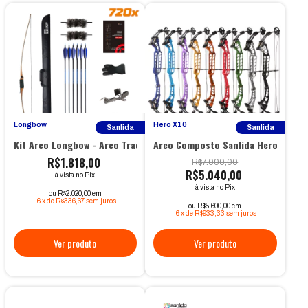
Longbow
Hero X10
Sanlida
Sanlida
Kit Arco Longbow - Arco Tradicional de Madeira
Arco Composto Sanlida Hero X10 40
R$1.818,00
R$7.000,00
R$5.040,00
à vista no Pix
à vista no Pix
ou R$2.020,00 em
6
x
de
R$336,67
sem juros
ou R$5.600,00 em
6
x
de
R$933,33
sem juros