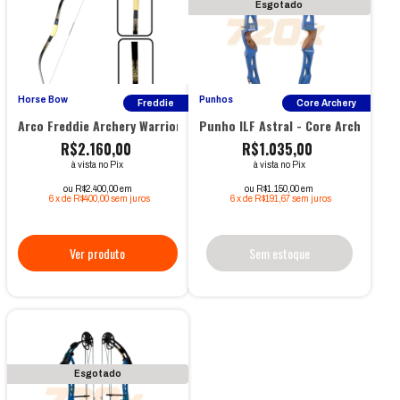
Esgotado
Horse Bow
Punhos
Freddie
Core Archery
Arco Freddie Archery Warrior Horse Bow 53"
Punho ILF Astral - Core Archery
R$2.160,00
R$1.035,00
à vista no Pix
à vista no Pix
ou R$2.400,00 em
ou R$1.150,00 em
6
x
de
R$400,00
sem juros
6
x
de
R$191,67
sem juros
Sem estoque
Esgotado