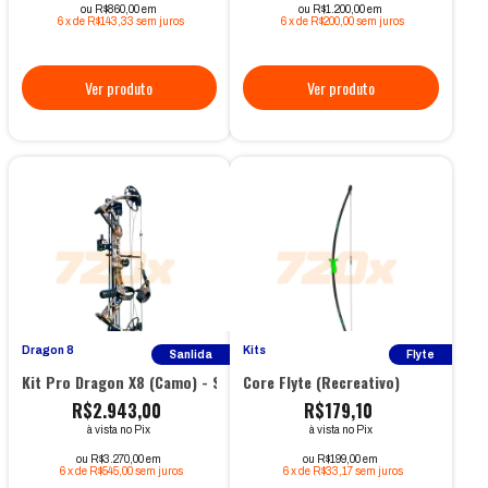
ou R$860,00 em
ou R$1.200,00 em
6
x
de
R$143,33
sem juros
6
x
de
R$200,00
sem juros
Dragon 8
Kits
Sanlida
Flyte
Kit Pro Dragon X8 (Camo) - Sanlida
Core Flyte (Recreativo)
R$2.943,00
R$179,10
à vista no Pix
à vista no Pix
ou R$3.270,00 em
ou R$199,00 em
6
x
de
R$545,00
sem juros
6
x
de
R$33,17
sem juros