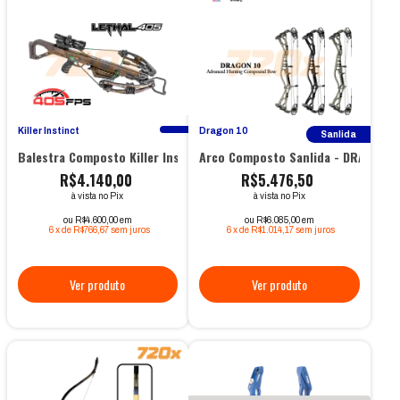
Killer Instinct
Dragon 10
Sanlida
Balestra Composto Killer Instinct Lethal
Arco Composto Sanlida - DRAGON 1
R$4.140,00
R$5.476,50
à vista no Pix
à vista no Pix
ou R$4.600,00 em
ou R$6.085,00 em
6
x
de
R$766,67
sem juros
6
x
de
R$1.014,17
sem juros