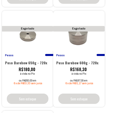
Esgotado
Esgotado
Pesos
Pesos
Peso Barebow 650g - 720x
Peso Barebow 600g - 720x
R$180,00
R$168,30
à vista no Pix
à vista no Pix
ou R$200,00 em
ou R$187,00 em
6
x
de
R$33,33
sem juros
6
x
de
R$31,17
sem juros
Sem estoque
Sem estoque