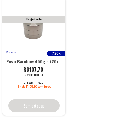
Esgotado
Pesos
720x
Peso Barebow 450g - 720x
R$137,70
à vista no Pix
ou R$153,00 em
6
x
de
R$25,50
sem juros
Sem estoque