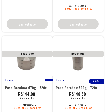
ou R$220,00 em
6
x
de
R$36,67
sem juros
Sem estoque
Sem estoque
Esgotado
Esgotado
Pesos
Pesos
720x
Peso Barebow 470g - 720x
Peso Barebow 500g - 720x
R$144,00
R$148,50
à vista no Pix
à vista no Pix
ou R$160,00 em
ou R$165,00 em
6
x
de
R$26,67
sem juros
6
x
de
R$27,50
sem juros