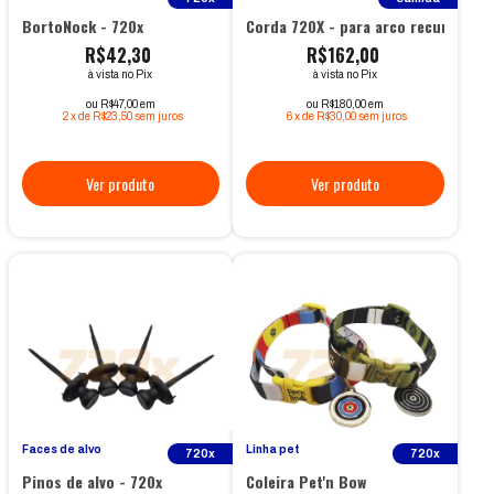
BortoNock - 720x
Corda 720X - para arco recurvo X9 
R$42,30
R$162,00
à vista no Pix
à vista no Pix
ou R$47,00 em
ou R$180,00 em
2
x
de
R$23,50
sem juros
6
x
de
R$30,00
sem juros
Faces de alvo
Linha pet
720x
720x
Pinos de alvo - 720x
Coleira Pet'n Bow