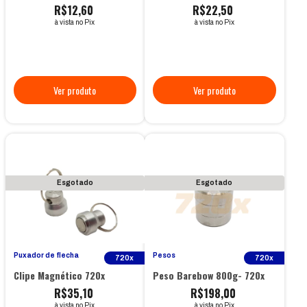
R$12,60
R$22,50
à vista no Pix
à vista no Pix
Esgotado
Esgotado
Puxador de flecha
Pesos
720x
720x
Clipe Magnético 720x
Peso Barebow 800g- 720x
R$35,10
R$198,00
à vista no Pix
à vista no Pix