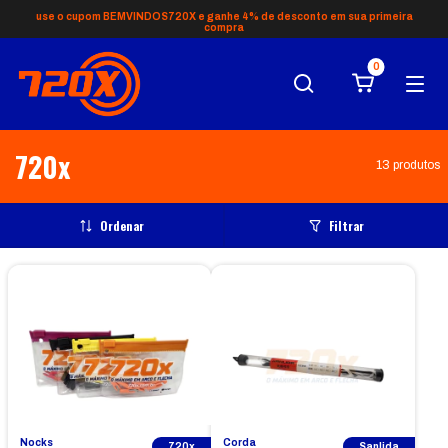
use o cupom BEMVINDOS720X e ganhe 4% de desconto em sua primeira
compra
0
720x
13 produtos
Ordenar
Filtrar
Nocks
Corda
720x
Sanlida