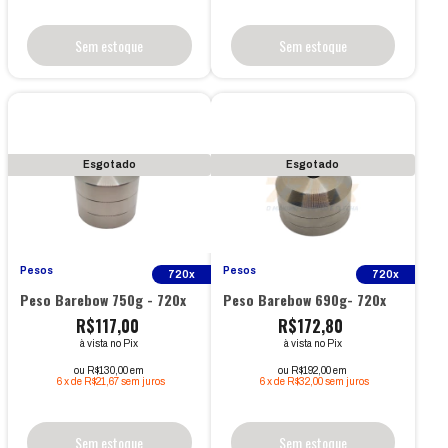
Sem estoque
Sem estoque
Esgotado
Esgotado
Pesos
Pesos
720x
720x
Peso Barebow 750g - 720x
Peso Barebow 690g- 720x
R$117,00
R$172,80
à vista no Pix
à vista no Pix
ou R$130,00 em
ou R$192,00 em
6
x
de
R$21,67
sem juros
6
x
de
R$32,00
sem juros
Sem estoque
Sem estoque