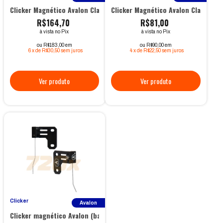
Clicker Magnético Avalon Classic (Mira)
Clicker Magnético Avalon Classic
R$164,70
R$81,00
à vista no Pix
à vista no Pix
ou R$183,00 em
ou R$90,00 em
6
x
de
R$30,50
sem juros
4
x
de
R$22,50
sem juros
Clicker
Avalon
Clicker magnético Avalon (base de mira)