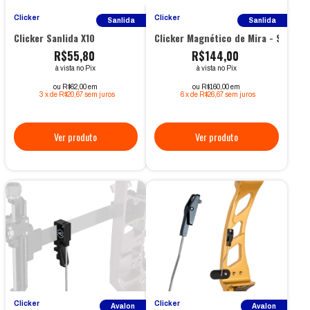
Clicker
Clicker
Sanlida
Sanlida
Clicker Sanlida X10
Clicker Magnético de Mira - Sanlida
R$55,80
R$144,00
à vista no Pix
à vista no Pix
ou R$62,00 em
ou R$160,00 em
3
x
de
R$20,67
sem juros
6
x
de
R$26,67
sem juros
Clicker
Clicker
Avalon
Avalon