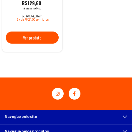
R$129,60
à vista no Pix
ou R$144,00 em
6
x
de
R$24,00
sem juros
Navegue pelo site
Navegue pelos produtos