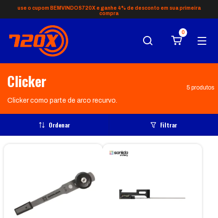
use o cupom BEMVINDOS720X e ganhe 4% de desconto em sua primeira
compra
0
Clicker
5 produtos
Clicker como parte de arco recurvo.
Ordenar
Filtrar