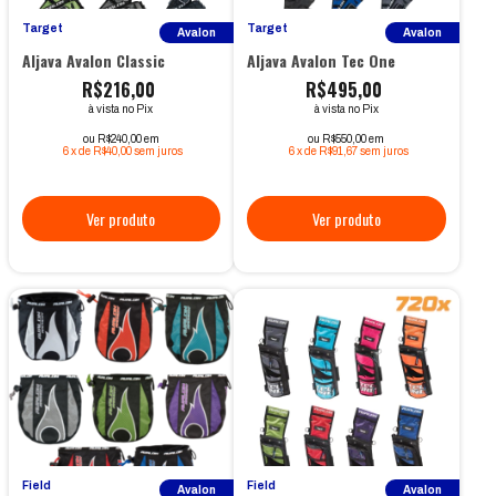
Target
Target
Avalon
Avalon
Aljava Avalon Classic
Aljava Avalon Tec One
R$216,00
R$495,00
à vista no Pix
à vista no Pix
ou R$240,00 em
ou R$550,00 em
6
x
de
R$40,00
sem juros
6
x
de
R$91,67
sem juros
Field
Field
Avalon
Avalon