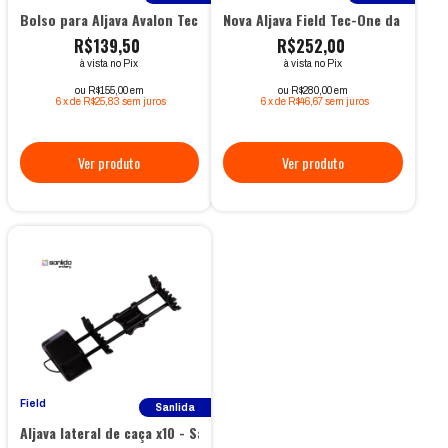
Bolso para Aljava Avalon Tec X
Nova Aljava Field Tec-One da Avalon
R$139,50
R$252,00
à vista no Pix
à vista no Pix
ou R$155,00 em
ou R$280,00 em
6
x
de
R$25,83
sem juros
6
x
de
R$46,67
sem juros
Field
Sanlida
Aljava lateral de caça x10 - Sanlida