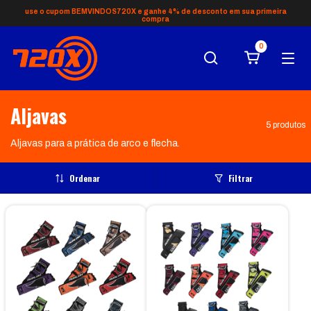
use o cupom BEMVINDOS720X e ganhe 4% de desconto em sua primeira
compra
0
Aljavas
5 produtos
Aljavas para a prática de arco e flecha.
Ordenar
Filtrar