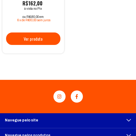
R$162,00
à vista no Pix
ou R$180,00 em
6
x
de
R$30,00
sem juros
Navegue pelo site
Navegue pelos produtos