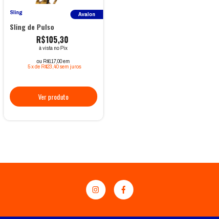
Sling
Avalon
Sling de Pulso
R$105,30
à vista no Pix
ou R$117,00 em
5
x
de
R$23,40
sem juros