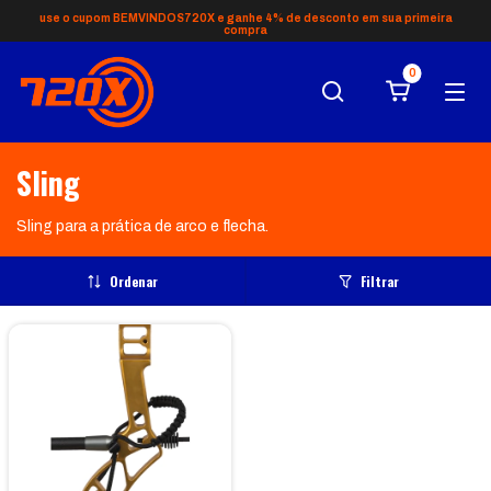
use o cupom BEMVINDOS720X e ganhe 4% de desconto em sua primeira
compra
0
Sling
Sling para a prática de arco e flecha.
Ordenar
Filtrar