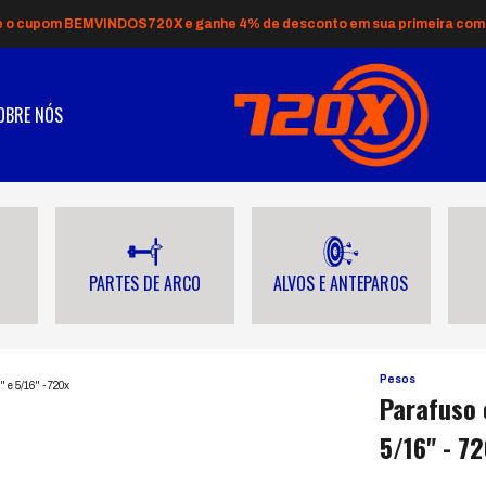
e o cupom BEMVINDOS720X e ganhe 4% de desconto em sua primeira com
OBRE NÓS
PARTES DE ARCO
ALVOS E ANTEPAROS
Pesos
 e 5/16" - 720x
Parafuso 
5/16" - 7