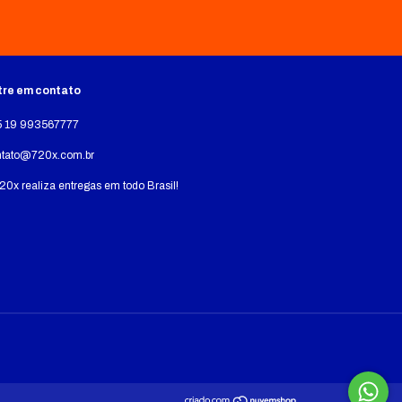
tre em contato
5 19 993567777
ntato@720x.com.br
20x realiza entregas em todo Brasil!