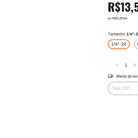
R$13,
ou R$15,00 em
Ver mais detalhes
Tamanho:
1/4"-
1/4"-20
Entregas para o 
Meios de en
Não sei meu CE