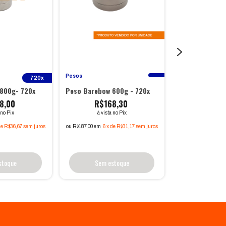
Pesos
720x
Pesos
800g- 720x
Peso Barebow 600g - 720x
Peso Barebow 
8,00
R$168,30
R$13
 no Pix
à vista no Pix
à vista
de
R$36,67
sem juros
ou R$187,00 em
6
x
de
R$31,17
sem juros
ou R$153,00 em
6
x
stoque
Sem estoque
Sem e