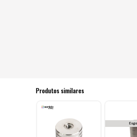
Produtos similares
otado
Esg