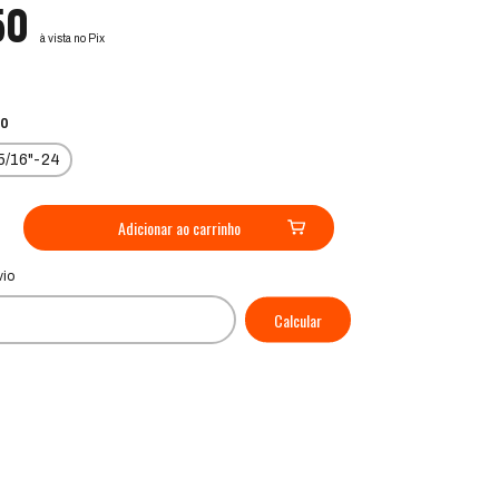
50
à vista no Pix
20
5/16"-24
CEP:
Alterar CEP
vio
Calcular
P