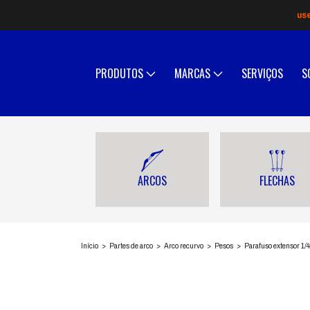
us
PRODUTOS
MARCAS
SERVIÇOS
S
ARCOS
FLECHAS
Início
>
Partes de arco
>
Arco recurvo
>
Pesos
>
Parafuso extensor 1/4"