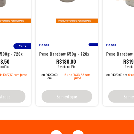
Pesos
Pesos
720x
500g - 720x
Peso Barebow 650g - 720x
Peso Barebow 
8,50
R$180,00
R$19
a no Pix
à vista no Pix
à vista
de
R$27,50
sem juros
ou R$200,00
6
x
de
R$33,33
sem
ou R$220,00 em
6
x
em
juros
stoque
Sem estoque
Sem e