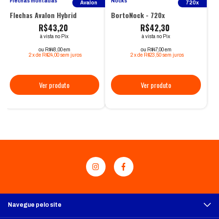
Flechas montadas
Nocks
Avalon
720x
Flechas Avalon Hybrid
BortoNock - 720x
R$43,20
R$42,30
à vista no Pix
à vista no Pix
ou R$48,00 em
ou R$47,00 em
2
x
de
R$24,00
sem juros
2
x
de
R$23,50
sem juros
Navegue pelo site