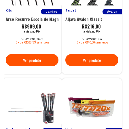
Kits
Target
Jandao
Avalon
Arco Recurvo Escola de Magnésio - Kit Completo
Aljava Avalon Classic
R$909,00
R$216,00
à vista no Pix
à vista no Pix
ou R$1.010,00 em
ou R$240,00 em
6
x
de
R$168,33
sem juros
6
x
de
R$40,00
sem juros