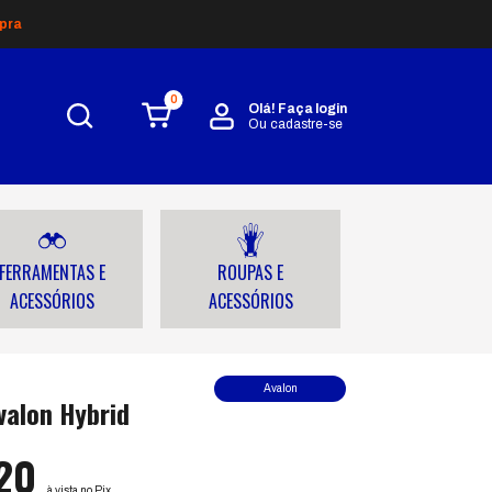
pra
0
Olá!
Faça login
Ou cadastre-se
FERRAMENTAS E
ROUPAS E
ACESSÓRIOS
ACESSÓRIOS
Avalon
valon Hybrid
,20
à vista no Pix