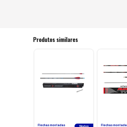
Produtos similares
Flechas montadas
Flechas montada
Skylon