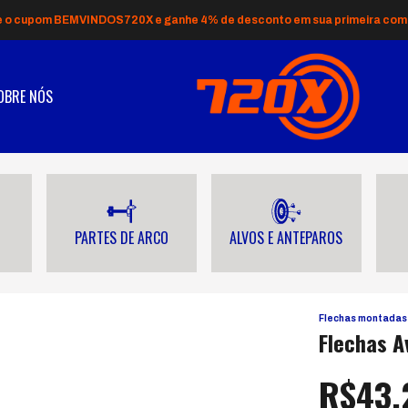
e o cupom BEMVINDOS720X e ganhe 4% de desconto em sua primeira com
OBRE NÓS
PARTES DE ARCO
ALVOS E ANTEPAROS
Flechas montadas
Flechas A
R$43