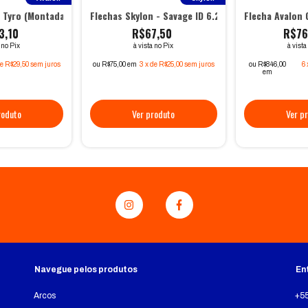
n Tyro (Montada)
Flechas Skylon - Savage ID 6.2 (Montada)
Flecha Avalon 
3,10
R$67,50
R$76
a no Pix
à vista no Pix
à vista
de
R$29,50
sem juros
ou R$75,00 em
3
x
de
R$25,00
sem juros
ou R$846,00
6
em
Navegue pelos produtos
En
Arcos
+5