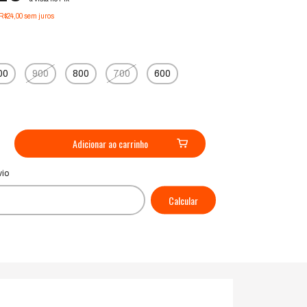
R$24,00
sem juros
00
900
800
700
600
CEP:
Alterar CEP
vio
Calcular
P