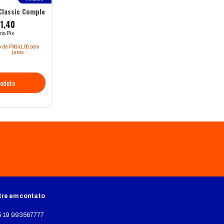
Classic Completa - 12 unidades
1,40
 no Pix
x
de
R$141,00
sem
juros
tre em contato
5 19 993567777