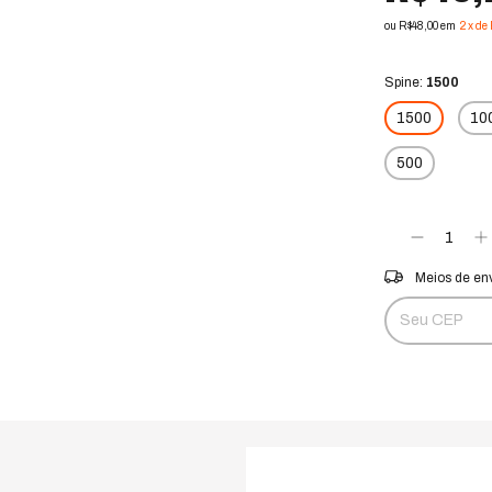
ou R$48,00 em
2
x
de
Ver mais detalhes
Spine:
1500
1500
10
500
Entregas para o 
Meios de en
Não sei meu CE