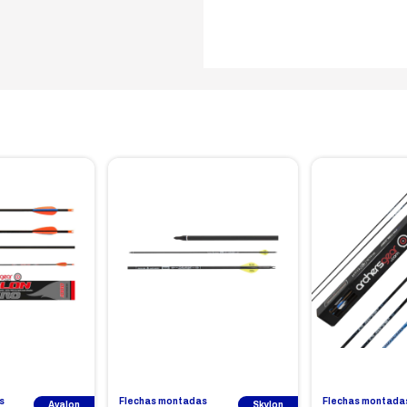
s
Flechas montadas
Flechas montada
Avalon
Skylon