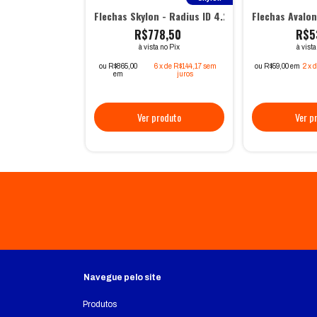
Flechas Skylon - Radius ID 4.2 (Montada)
Flechas Avalo
R$778,50
R$5
à vista no Pix
à vist
ou R$865,00
6
x
de
R$144,17
sem
ou R$59,00 em
2
x
em
juros
Navegue pelo site
Produtos