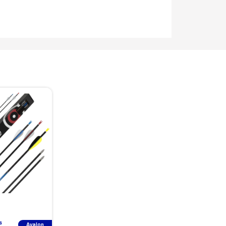
s
Avalon