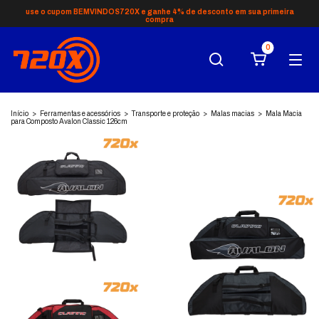
use o cupom BEMVINDOS720X e ganhe 4% de desconto em sua primeira
compra
0
Início
>
Ferramentas e acessórios
>
Transporte e proteção
>
Malas macias
>
Mala Macia
para Composto Avalon Classic 126cm