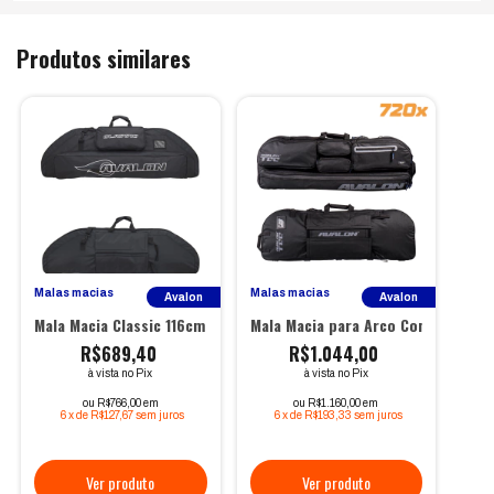
Produtos similares
Malas macias
Malas macias
Avalon
Avalon
Mala Macia Classic 116cm (Composto) - Avalon
Mala Macia para Arco Composto Ava
R$689,40
R$1.044,00
à vista no Pix
à vista no Pix
ou R$766,00 em
ou R$1.160,00 em
6
x
de
R$127,67
sem juros
6
x
de
R$193,33
sem juros