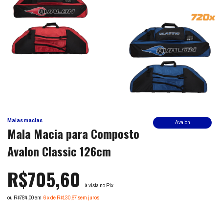
Malas macias
Avalon
Mala Macia para Composto
Avalon Classic 126cm
R$705,60
à vista no Pix
ou R$784,00 em
6
x
de
R$130,67
sem juros
Ver mais detalhes