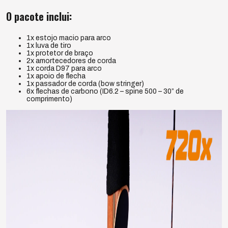
O pacote inclui:
1x estojo macio para arco
1x luva de tiro
1x protetor de braço
2x amortecedores de corda
1x corda D97 para arco
1x apoio de flecha
1x passador de corda (bow stringer)
6x flechas de carbono (ID6.2 – spine 500 – 30” de
comprimento)