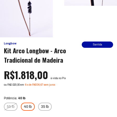
Longbow
Sanlida
Kit Arco Longbow - Arco
Tradicional de Madeira
R$1.818,00
à vista no Pix
ou R$2.020,00 em
6
x
de
R$336,67
sem juros
Ver mais detalhes
Potência:
40 lb
55 lb
40 lb
35 lb