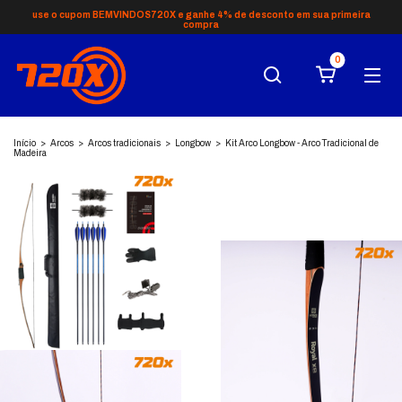
use o cupom BEMVINDOS720X e ganhe 4% de desconto em sua primeira
compra
0
Início
>
Arcos
>
Arcos tradicionais
>
Longbow
>
Kit Arco Longbow - Arco Tradicional de
Madeira