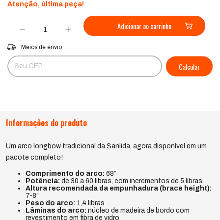
Atenção, última peça!
Entregas para o CEP:
Alterar CEP
Meios de envio
Calcular
Não sei meu CEP
Informações do produto
Um arco longbow tradicional da Sanlida, agora disponível em um
pacote completo!
Comprimento do arco:
68”
Potência:
de 30 a 60 libras, com incrementos de 5 libras
Altura recomendada da empunhadura (brace height):
7-8”
Peso do arco:
1,4 libras
Lâminas do arco:
núcleo de madeira de bordo com
revestimento em fibra de vidro