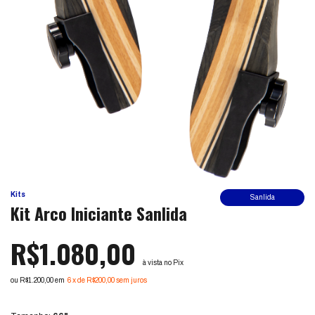
Kits
Sanlida
Kit Arco Iniciante Sanlida
R$1.080,00
à vista no Pix
ou R$1.200,00 em
6
x
de
R$200,00
sem juros
Ver mais detalhes