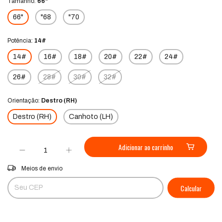
Tamanho:
66"
66"
"68
"70
Potência:
14#
14#
16#
18#
20#
22#
24#
26#
28#
30#
32#
Orientação:
Destro (RH)
Destro (RH)
Canhoto (LH)
Entregas para o CEP:
Alterar CEP
Meios de envio
Calcular
Não sei meu CEP