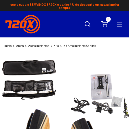
use o cupom BEMVINDOS720X e ganhe 4% de desconto em sua primeira
compra
0
Início
>
Arcos
>
Arcos iniciantes
>
Kits
>
Kit Arco Iniciante Sanlida