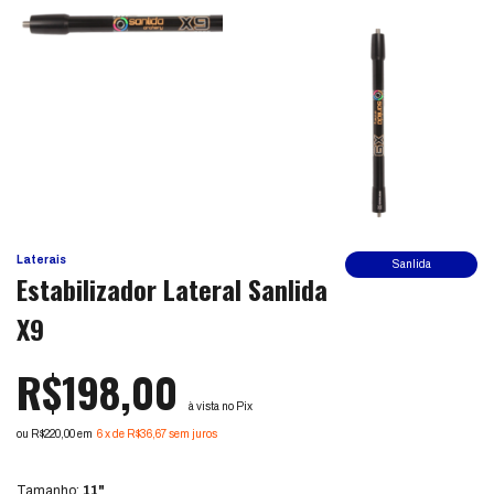
Laterais
Sanlida
Estabilizador Lateral Sanlida
X9
R$198,00
à vista no Pix
ou R$220,00 em
6
x
de
R$36,67
sem juros
Ver mais detalhes
Tamanho:
11"