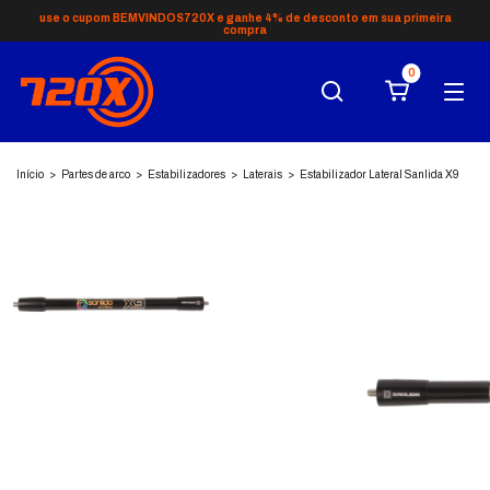
use o cupom BEMVINDOS720X e ganhe 4% de desconto em sua primeira
compra
0
Início
>
Partes de arco
>
Estabilizadores
>
Laterais
>
Estabilizador Lateral Sanlida X9