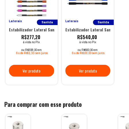
Laterais
Laterais
Sanlida
Sanlida
Estabilizador Lateral Sanlida X10 18mm - Recurvo
Estabilizador Lateral Sanlida X10 
R$277,20
R$540,00
à vista no Pix
à vista no Pix
ou R$308,00 em
ou R$600,00 em
6
x
de
R$51,33
sem juros
6
x
de
R$100,00
sem juros
Para comprar com esse produto