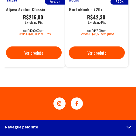
Target
Nocks
Avalon
720x
Aljava Avalon Classic
BortoNock - 720x
R$216,00
R$42,30
à vista no Pix
à vista no Pix
ou R$240,00 em
ou R$47,00 em
6
x
de
R$40,00
sem juros
2
x
de
R$23,50
sem juros
Navegue pelo site