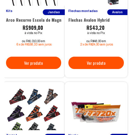
Kits
Flechas montadas
Jandao
Avalon
Arco Recurvo Escola de Magnésio - Kit Completo
Flechas Avalon Hybrid
R$909,00
R$43,20
à vista no Pix
à vista no Pix
ou R$1.010,00 em
ou R$48,00 em
6
x
de
R$168,33
sem juros
2
x
de
R$24,00
sem juros