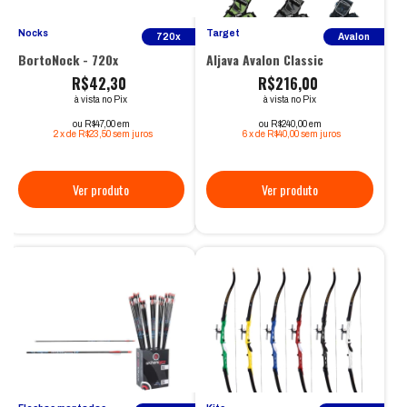
Nocks
Target
720x
Avalon
BortoNock - 720x
Aljava Avalon Classic
R$42,30
R$216,00
à vista no Pix
à vista no Pix
ou R$47,00 em
ou R$240,00 em
2
x
de
R$23,50
sem juros
6
x
de
R$40,00
sem juros