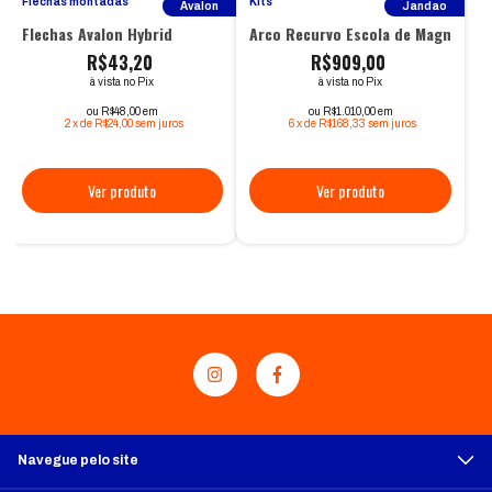
Flechas montadas
Kits
Avalon
Jandao
Flechas Avalon Hybrid
Arco Recurvo Escola de Magnésio -
R$43,20
R$909,00
à vista no Pix
à vista no Pix
ou R$48,00 em
ou R$1.010,00 em
2
x
de
R$24,00
sem juros
6
x
de
R$168,33
sem juros
Navegue pelo site